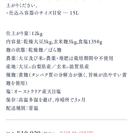
上がりください。
・仕込み容器のサイズ目安 … 15L
仕上がり量：12kg
内容量：乾燥大豆3kg,玄米麹3kg,食塩1350g
麹の状態：乾燥麹／ばら麹
農薬：大豆及び米=農薬・堆肥は栽培期間中不使用
産地：大豆=山梨県産／玄米=滋賀県産
種麹：黄麹（タンパク質の分解力が強く、旨味が出やすい黄
麹を使用）
塩：オーストラリア産天日塩
保存：高温多湿を避け、冷暗所で3ヶ月
配送種別：常温