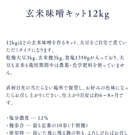
玄米味噌キット12kg
12kgほどの玄米味噌を作るキット、大豆をご自宅で煮てい
ただくタイプになります。
乾燥大豆3kg、玄米麹3kg、食塩1350gが入っており、大
豆も玄米も栽培期間中は農薬・化学肥料を使っていませ
ん。
直射日光の当たらない場所で保管し、お好みの色味になっ
たらお召し上がりください。仕上がり目安は約6〜8ヶ月で
す。
・塩分濃度 … 12％
・麹歩合 … 最も定番の10歩（十割麹）
・使用時 … 溶いた後に残る麹の粒も、よろしければお召し