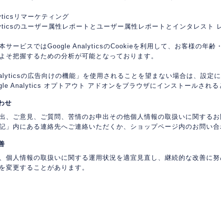
alyticsリマーケティング
Analyticsのユーザー属性レポートとユーザー属性レポートとインタレスト
サービスではGoogle AnalyticsのCookieを利用して、お客様
よそ把握するための分析が可能となっております。
e Analyticsの広告向けの機能」を使用されることを望まない場合は、
gle Analytics オプトアウト アドオンをブラウザにインストール
合わせ
出、ご意見、ご質問、苦情のお申出その他個人情報の取扱いに関するお
記」内にある連絡先へご連絡いただくか、ショップページ内のお問い合
善
、個人情報の取扱いに関する運用状況を適宜見直し、継続的な改善に努
を変更することがあります。