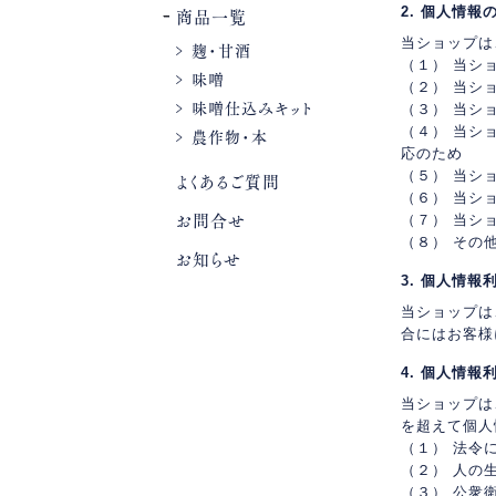
商品一覧
2. 個人情報
当ショップは
麹・甘酒
（１） 当シ
味噌
（２） 当シ
味噌仕込みキット
（３） 当シ
農作物・本
（４） 当シ
応のため
よくあるご質問
（５） 当シ
（６） 当シ
お問合せ
（７） 当シ
（８） その
お知らせ
3. 個人情報
当ショップは
合にはお客様
4. 個人情報
当ショップは
を超えて個人
（１） 法令
（２） 人の
（３） 公衆