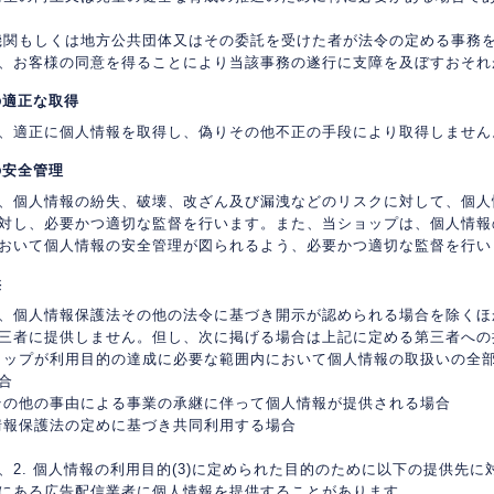
機関もしくは地方公共団体又はその委託を受けた者が法令の定める事務
、お客様の同意を得ることにより当該事務の遂行に支障を及ぼすおそれ
の適正な取得
、適正に個人情報を取得し、偽りその他不正の手段により取得しません
の安全管理
、個人情報の紛失、破壊、改ざん及び漏洩などのリスクに対して、個人
対し、必要かつ適切な監督を行います。また、当ショップは、個人情報
おいて個人情報の安全管理が図られるよう、必要かつ適切な監督を行い
供
、個人情報保護法その他の法令に基づき開示が認められる場合を除くほ
三者に提供しません。但し、次に掲げる場合は上記に定める第三者への
ョップが利用目的の達成に必要な範囲内において個人情報の取扱いの全
合
その他の事由による事業の承継に伴って個人情報が提供される場合
情報保護法の定めに基づき共同利用する場合
、2. 個人情報の利用目的(3)に定められた目的のために以下の提供先
にある広告配信業者に個人情報を提供することがあります。