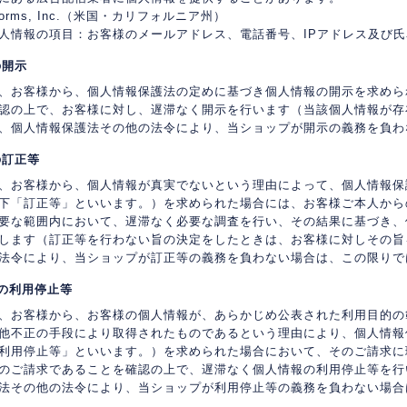
latforms, Inc.（米国・カリフォルニア州）
人情報の項目：お客様のメールアドレス、電話番号、IPアドレス及び
の開示
、お客様から、個人情報保護法の定めに基づき個人情報の開示を求めら
認の上で、お客様に対し、遅滞なく開示を行います（当該個人情報が存
、個人情報保護法その他の法令により、当ショップが開示の義務を負わ
の訂正等
、お客様から、個人情報が真実でないという理由によって、個人情報保
下「訂正等」といいます。）を求められた場合には、お客様ご本人から
要な範囲内において、遅滞なく必要な調査を行い、その結果に基づき、
します（訂正等を行わない旨の決定をしたときは、お客様に対しその旨
法令により、当ショップが訂正等の義務を負わない場合は、この限りで
報の利用停止等
、お客様から、お客様の個人情報が、あらかじめ公表された利用目的の
他不正の手段により取得されたものであるという理由により、個人情報
利用停止等」といいます。）を求められた場合において、そのご請求に
のご請求であることを確認の上で、遅滞なく個人情報の利用停止等を行
法その他の法令により、当ショップが利用停止等の義務を負わない場合