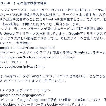
kie（クッキー）その他の技術の利用
ョップのサービスは、Cookie及びこれに類する技術を利用することが
のサービスの利用状況等の把握に役立ち、サービス向上に資するものです
ザの設定を変更することによりCookieを無効化することができます。但
一部の機能をご利用いただけなくなる場合があります。
ョップは、当ショップサービスが提供するサービスの利用状況等を調査・分
する Google アナリティクスを利用しています。Googleアナリティ
アナリティクスの詳しい情報につきましては、同社のサイトをご覧ください
アナリティクス 利用規約：
google.com/analytics/terms/jp.html
ogle パートナーのサイトやアプリを使用する際の Google によるデー
cies.google.com/technologies/partner-sites?hl=ja
プライバシーポリシー：
cies.google.com/privacy?hl=ja
ご自身のデータが Google アナリティクスで使用されることを望まない場合
ス オプトアウト アドオンをご利用ください。
アナリティクス オプトアウト アドオン：
s.google.com/dlpage/gaoptout
ビスでは「Google Analyticsの広告向けの機能」を有効にして
lick CookieなどのサードパーティCookieを利用しています。