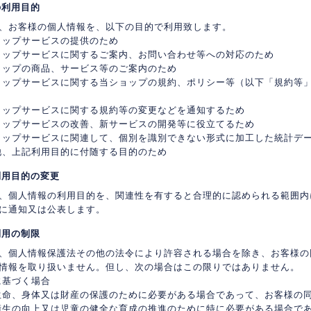
の利用目的
、お客様の個人情報を、以下の目的で利用致します。
ョップサービスの提供のため
ョップサービスに関するご案内、お問い合わせ等への対応のため
ョップの商品、サービス等のご案内のため
ョップサービスに関する当ショップの規約、ポリシー等（以下「規約等
ョップサービスに関する規約等の変更などを通知するため
ョップサービスの改善、新サービスの開発等に役立てるため
ョップサービスに関連して、個別を識別できない形式に加工した統計デ
他、上記利用目的に付随する目的のため
利用目的の変更
、個人情報の利用目的を、関連性を有すると合理的に認められる範囲内
に通知又は公表します。
利用の制限
、個人情報保護法その他の法令により許容される場合を除き、お客様の
情報を取り扱いません。但し、次の場合はこの限りではありません。
に基づく場合
生命、身体又は財産の保護のために必要がある場合であって、お客様の
衛生の向上又は児童の健全な育成の推進のために特に必要がある場合で